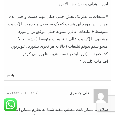
ایده ، اهداف و نقشه ها بالا بره .
* تبلیغات به نظر یک بخش خیلی خیلی مهم هست و حتی ایده
من در این مورد این هست که یک محصول و خدمت با (کیفیت
متوسط + تبلیغات عالی) میتونه خیلی موفق تر از مورد
مشابهی با (کیفیت عالی + تبلیغات متوسط ) بشه ، حالا
میخواستم بدونم تبلیغات (حالا به هر نحوی بیلبورد ، تلویزیون ،
کد تخفیف … ) رو باید در دسته هزینه ها بررسی کرد یا
اقدامات کلیدی ؟
پاسخ
علی جعفری
آذر ۲۳, ۱۴۰۰ در ۶:۴۹ ق٫ظ
سلام، با تشکر بابت مطلب مفید شما. به نظرم ممکن است